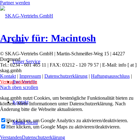
Partner werden
Archiv für: Macintosh
Home
© SKAG-Vertriebs GmbH | Martin-Schmeißer-Weg 15 | 44227
Dortmund
Unser Service
Tel.: 0234 - 601 465 11 | FAX: 03212 - 120 79 57 | E-Mail: info [ at ]
skag.gmbh
Kontakt
|
Impressum
|
Datenschutzerklärung
|
Haftungsausschluss
|
Vertrag widerrufen
Ihre Vorteile
Nach oben scrollen
skag.gmbh nutzt Cookies, um bestmögliche Funktionalität bieten zu
Kontakt
können. Mehr Informationen unter Datenschutzerklärung. Nach
Änderung bitte die Webseite aktualisieren.
Hier klicken, um Google Analytics zu aktivieren/deaktivieren.
Menü
Menü
Hier klicken, um Google Maps zu aktivieren/deaktivieren.
Verstanden
Datenschutzerklärung