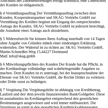
Abschluss des Darlehensvertrages erfolgt schriftlich, eine Unterschrift
des Kunden ist obligatorisch.
§ 4 Vermittlungsauftrag Der Vermittlungsauftrag zwischen dem
Kunden, Kooperationspartner und SKAG Vertriebs GmbH zur
Vermittlung des Kredites beginnt mit Eingang des entsprechenden
Antrags des Kunden. SKAG Vertriebs GmbH ist jederzeit berechtigt,
die Annahme eines Antrags auch abzulehnen.
§ 5 Widerrufsrecht Sie können Ihren Auftrag innerhalb von 14 Tagen
ohne Angabe von Gründen mittels einer eindeutigen Erklärung
widerrufen. Der Widerruf ist zu richten an: SKAG Vertriebs GmbH,
Martin-Schmeißer-Weg 15,44227 Dortmund
Mail: info@skag.gmbh
§ 6 Mitwirkungspflichten des Kunden Der Kunde hat die Pflicht, in
der Kreditanfrage vollständige und wahrheitsgemäße Angaben zu
machen. Dem Kunden ist es untersagt, bei der Inanspruchnahme der
Dienste von SKAG Vertriebs GmbH, die Rechte Dritter zu verletzen
oder Dritte sonst zu belästigen.
§ 7 Vergütung Die Vergütungshöhe ist abhängig von Kreditbetrag,
Laufzeit und der/ dem jeweils finanzierenden Bank/Geldgeber. Diese
ist ausnahmslos im Kreditangebot entsprechend den gesetzlichen
Bestimmungen ausgewiesen und wird immer mitfinanziert. Die
Vergütung ist somit in den monatlichen Kreditrückzahlungsraten